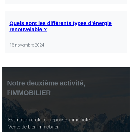
Quels sont les différents types d’énergie
renouvelable ?
18 novembre 2024
Notre deuxième activité,
l’IMMOBILIER
Estimation gratuite. Réponse immédiate
Vente de bien immobilier