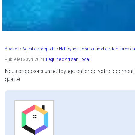
Accueil
»
Agent de propreté
»
Nettoyage de bureaux et de domiciles d
Publié le
16 avril 2024
|
L’équipe d’Artisan Local
Nous proposons un nettoyage entier de votre logement ou
qualité.