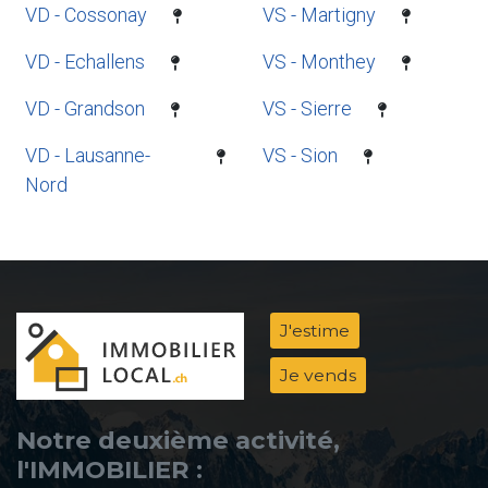
VD - Cossonay
VS - Martigny
VD - Echallens
VS - Monthey
VD - Grandson
VS - Sierre
VD - Lausanne-
VS - Sion
Nord
J'estime
Je vends
Notre deuxième activité,
l'IMMOBILIER :