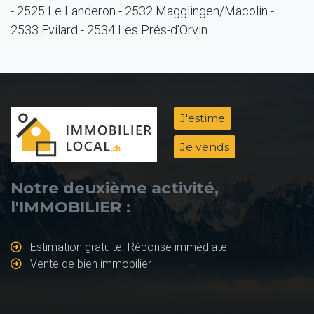
- 2525 Le Landeron - 2532 Magglingen/Macolin -
2533 Evilard - 2534 Les Prés-d'Orvin
J'estime
Je vends
Notre deuxième activité,
l'IMMOBILIER :
Estimation gratuite. Réponse immédiate
Vente de bien immobilier