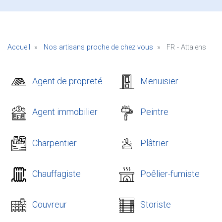
Accueil
Nos artisans proche de chez vous
FR - Attalens
Agent de propreté
Menuisier
Agent immobilier
Peintre
Charpentier
Plâtrier
Chauffagiste
Poêlier-fumiste
Couvreur
Storiste