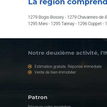
La région comprend
1279 Bogis-Bossey - 1279 Chavannes-de-Bo
1295 Mies - 1295 Tannay - 1296 Coppet - 
Notre deuxième activité, l'
Estimation gratuite. Réponse immédiate
Vente de bien immobilier
Patron
Réserver votre inscription