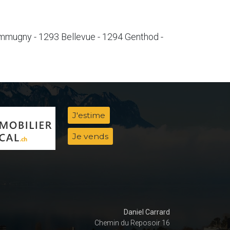
mmugny - 1293 Bellevue - 1294 Genthod -
J'estime
Je vends
Daniel Carrard
Chemin du Reposoir 16