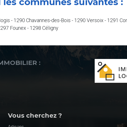
 les communes suivantes :
gis - 1290 Chavannes-des-Bois - 1290 Versoix - 1291 Co
1297 Founex - 1298 Céligny
IMMOBILIER :
Vous cherchez ?
Artisans