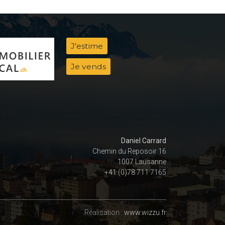
J'estime
Je vends
Daniel Carrard
Chemin du Reposoir 16
1007 Lausanne
+41 (0)78 711 7165
Réalisation :
www.wizzu.fr