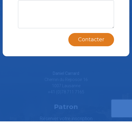
Notre deuxième activité,
l'IMMOBILIER :
Estimation gratuite. Réponse immédiate
Contacter
Vente de bien immobilier
Daniel Carrard
Chemin du Reposoir 16
1007 Lausanne
+41 (0)78 711 7165
Patron
Réserver votre inscription
Nos prestations