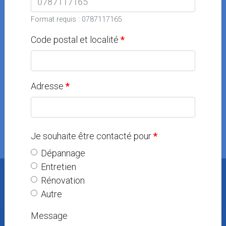
E-CONFORT SÀRL
Format requis : 0787117165
Chauffages - Installations sanitaires -
Energies renouvelables - Pompes à chaleur
Code postal et localité
- Climatisation
Adresse
Je souhaite être contacté pour
Dépannage
Entretien
Rénovation
J'estime
Autre
Je vends
Message