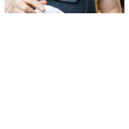
8 signes que votre chauffage doit être remplacé
cette année
Il est difficile pour une personne de savoir si son
système de chauffage a besoin d’être réparé ou
remplacé. Une chose est sûre. Une nuit froide en hiver
n’est pas le bon moment pour découvrir que votre
chauffage aurait dû être remplacé. Les conseils
suivants vous aideront à décider si vous devez
remplacer votre système […]