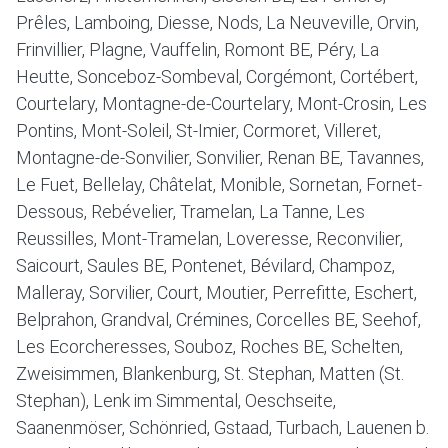
Prêles, Lamboing, Diesse, Nods, La Neuveville, Orvin,
Frinvillier, Plagne, Vauffelin, Romont BE, Péry, La
Heutte, Sonceboz-Sombeval, Corgémont, Cortébert,
Courtelary, Montagne-de-Courtelary, Mont-Crosin, Les
Pontins, Mont-Soleil, St-Imier, Cormoret, Villeret,
Montagne-de-Sonvilier, Sonvilier, Renan BE, Tavannes,
Le Fuet, Bellelay, Châtelat, Monible, Sornetan, Fornet-
Dessous, Rebévelier, Tramelan, La Tanne, Les
Reussilles, Mont-Tramelan, Loveresse, Reconvilier,
Saicourt, Saules BE, Pontenet, Bévilard, Champoz,
Malleray, Sorvilier, Court, Moutier, Perrefitte, Eschert,
Belprahon, Grandval, Crémines, Corcelles BE, Seehof,
Les Ecorcheresses, Souboz, Roches BE, Schelten,
Zweisimmen, Blankenburg, St. Stephan, Matten (St.
Stephan), Lenk im Simmental, Oeschseite,
Saanenmöser, Schönried, Gstaad, Turbach, Lauenen b.