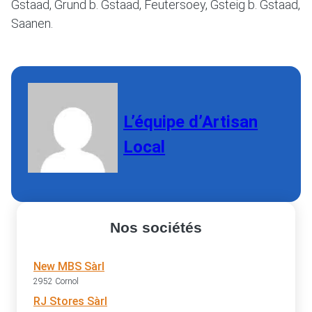
Gstaad, Grund b. Gstaad, Feutersoey, Gsteig b. Gstaad,
Saanen.
L’équipe d’Artisan
Local
Nos sociétés
New MBS Sàrl
2952 Cornol
RJ Stores Sàrl