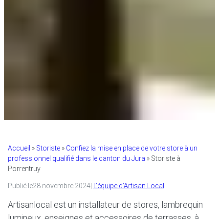
Accueil
»
Storiste
»
Confiez la mise en place de votre store à un
professionnel qualifié dans le canton du Jura
»
Storiste à
Porrentruy
Publié le
28 novembre 2024
|
L’équipe d’Artisan Local
Artisanlocal est un installateur de stores, lambrequin
lumineux, enseignes et accessoires de terrasses, à