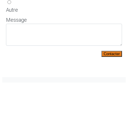
Autre
Message
Contacter
En apprendre davantage sur le
sujet