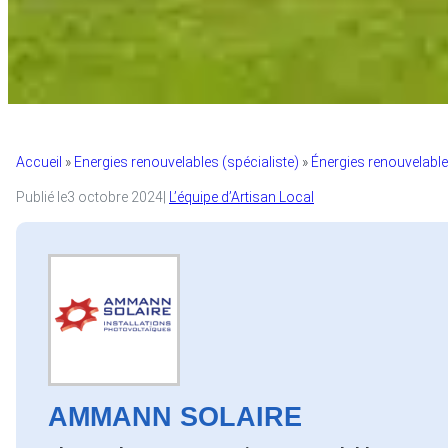
Accueil
»
Energies renouvelables (spécialiste)
»
Énergies renouvelable
Publié le
3 octobre 2024
|
L’équipe d’Artisan Local
AMMANN SOLAIRE