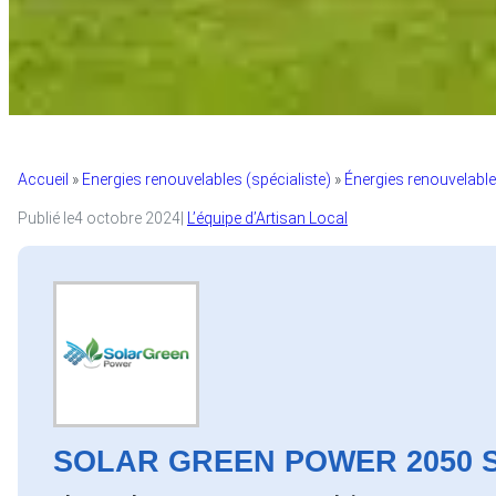
Accueil
»
Energies renouvelables (spécialiste)
»
Énergies renouvelable
Publié le
4 octobre 2024
|
L’équipe d’Artisan Local
SOLAR GREEN POWER 2050 