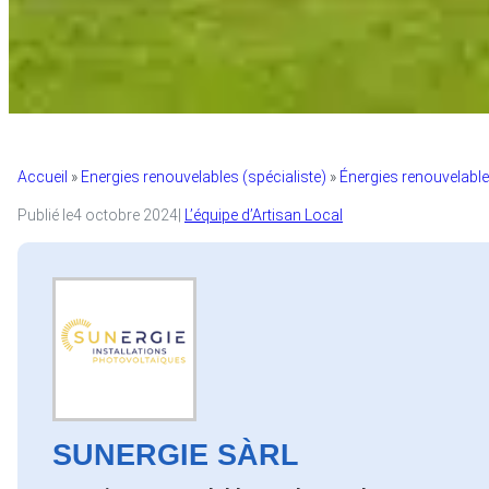
Accueil
»
Energies renouvelables (spécialiste)
»
Énergies renouvelable
Publié le
4 octobre 2024
|
L’équipe d’Artisan Local
SUNERGIE SÀRL