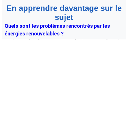
En apprendre davantage sur le
sujet
Quels sont les problèmes rencontrés par les
énergies renouvelables ?
L’industrie des énergies renouvelables est confrontée
à de nombreux défis. Les pressions politiques, les
politiques gouvernementales, l’influence des
entreprises, l’ancienneté de l’infrastructure, l’absence
de système de stockage de batterie adéquat et le
scénario actuel du marché sont autant d’obstacles à
une adoption plus large dans le monde entier. Malgré
ces facteurs, les énergies renouvelables ont […]
Quels sont les différents types d’énergie
renouvelable ?
La Suisse a pour objectif d’atteindre la neutralité