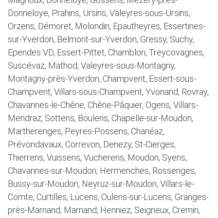
Donneloye, Prahins, Ursins, Valeyres-sous-Ursins,
Orzens, Démoret, Molondin, Epautheyres, Essertines-
sur-Yverdon, Belmont-sur-Yverdon, Gressy, Suchy,
Ependes VD, Essert-Pittet, Chamblon, Treycovagnes,
Suscévaz, Mathod, Valeyres-sous-Montagny,
Montagny-près-Yverdon, Champvent, Essert-sous-
Champvent, Villars-sous-Champvent, Yvonand, Rovray,
Chavannes-le-Chêne, Chêne-Pâquier, Ogens, Villars-
Mendraz, Sottens, Boulens, Chapelle-sur-Moudon,
Martherenges, Peyres-Possens, Chanéaz,
Prévondavaux, Correvon, Denezy, St-Cierges,
Thierrens, Vuissens, Vucherens, Moudon, Syens,
Chavannes-sur-Moudon, Hermenches, Rossenges,
Bussy-sur-Moudon, Neyruz-sur-Moudon, Villars-le-
Comte, Curtilles, Lucens, Oulens-sur-Lucens, Granges-
près-Marnand, Marnand, Henniez, Seigneux, Cremin,