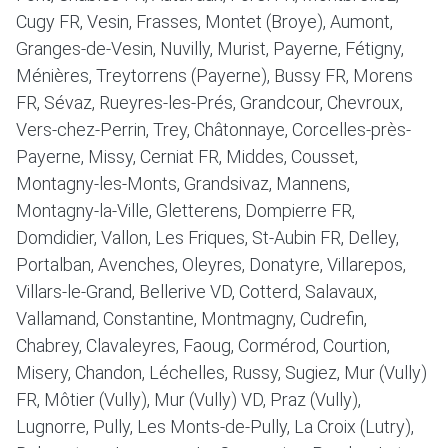
Cugy FR, Vesin, Frasses, Montet (Broye), Aumont,
Granges-de-Vesin, Nuvilly, Murist, Payerne, Fétigny,
Ménières, Treytorrens (Payerne), Bussy FR, Morens
FR, Sévaz, Rueyres-les-Prés, Grandcour, Chevroux,
Vers-chez-Perrin, Trey, Châtonnaye, Corcelles-près-
Payerne, Missy, Cerniat FR, Middes, Cousset,
Montagny-les-Monts, Grandsivaz, Mannens,
Montagny-la-Ville, Gletterens, Dompierre FR,
Domdidier, Vallon, Les Friques, St-Aubin FR, Delley,
Portalban, Avenches, Oleyres, Donatyre, Villarepos,
Villars-le-Grand, Bellerive VD, Cotterd, Salavaux,
Vallamand, Constantine, Montmagny, Cudrefin,
Chabrey, Clavaleyres, Faoug, Cormérod, Courtion,
Misery, Chandon, Léchelles, Russy, Sugiez, Mur (Vully)
FR, Môtier (Vully), Mur (Vully) VD, Praz (Vully),
Lugnorre, Pully, Les Monts-de-Pully, La Croix (Lutry),