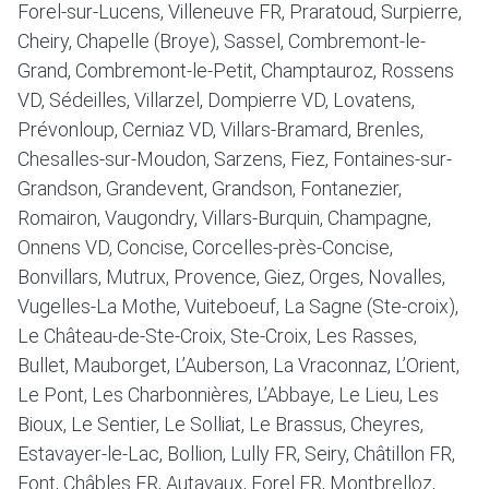
Forel-sur-Lucens, Villeneuve FR, Praratoud, Surpierre,
Cheiry, Chapelle (Broye), Sassel, Combremont-le-
Grand, Combremont-le-Petit, Champtauroz, Rossens
VD, Sédeilles, Villarzel, Dompierre VD, Lovatens,
Prévonloup, Cerniaz VD, Villars-Bramard, Brenles,
Chesalles-sur-Moudon, Sarzens, Fiez, Fontaines-sur-
Grandson, Grandevent, Grandson, Fontanezier,
Romairon, Vaugondry, Villars-Burquin, Champagne,
Onnens VD, Concise, Corcelles-près-Concise,
Bonvillars, Mutrux, Provence, Giez, Orges, Novalles,
Vugelles-La Mothe, Vuiteboeuf, La Sagne (Ste-croix),
Le Château-de-Ste-Croix, Ste-Croix, Les Rasses,
Bullet, Mauborget, L’Auberson, La Vraconnaz, L’Orient,
Le Pont, Les Charbonnières, L’Abbaye, Le Lieu, Les
Bioux, Le Sentier, Le Solliat, Le Brassus, Cheyres,
Estavayer-le-Lac, Bollion, Lully FR, Seiry, Châtillon FR,
Font, Châbles FR, Autavaux, Forel FR, Montbrelloz,