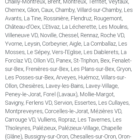
Chailly-Montreux, Brent, Montreux, Territet, Veytaux,
Chernex, Glion, Caux, Chamby, Villard-sur-Chamby, Les
Avants, La Tine, Rossinière, Flendruz, Rougemont,
Château-d’Oex, L’Etivaz, La Lécherette, Les Moulins,
Villeneuve VD, Noville, Chessel, Rennaz, Roche VD,
Yvorne, Leysin, Corbeyrier, Aigle, La Comballaz, Les
Mosses, Le Sépey, Vers-l’Eglise, Les Diablerets, La
Forclaz VD, Ollon VD, Panex, St-Triphon, Bex, Fenalet-
sur-Bex, Frenières-sur-Bex, Les Plans-sur-Bex, Gryon,
Les Posses-sur-Bex, Arveyes, Huémoz, Villars-sur-
Ollon, Chesières, Lavey-les-Bains, Lavey-Village,
Peney-le-Jorat, Forel (Lavaux), Mollie-Margot,
Savigny, Ferlens VD, Servion, Essertes, Les Cullayes,
Montpreveyres, Corcelles-le-Jorat, Mézières VD,
Carrouge VD, Vulliens, Ropraz, Les Tavernes, Les
Thioleyres, Palézieux, Palézieux-Village, Chapelle
(Glâne), Bussigny-sur-Oron, Chesalles-sur-Oron, Oron-