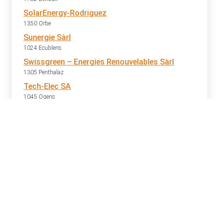
SolarEnergy-Rodriguez
1350 Orbe
Sunergie Sàrl
1024 Ecublens
Swissgreen – Energies Renouvelables Sàrl
1305 Penthalaz
Tech-Elec SA
1045 Ogens
TriSol Solutions énergétiques SA
1024 Ecublens
Vaudtech Sàrl
1145 Bière