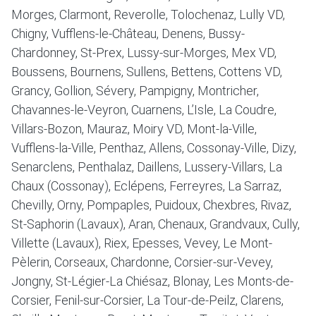
Morges, Clarmont, Reverolle, Tolochenaz, Lully VD,
Chigny, Vufflens-le-Château, Denens, Bussy-
Chardonney, St-Prex, Lussy-sur-Morges, Mex VD,
Boussens, Bournens, Sullens, Bettens, Cottens VD,
Grancy, Gollion, Sévery, Pampigny, Montricher,
Chavannes-le-Veyron, Cuarnens, L’Isle, La Coudre,
Villars-Bozon, Mauraz, Moiry VD, Mont-la-Ville,
Vufflens-la-Ville, Penthaz, Allens, Cossonay-Ville, Dizy,
Senarclens, Penthalaz, Daillens, Lussery-Villars, La
Chaux (Cossonay), Eclépens, Ferreyres, La Sarraz,
Chevilly, Orny, Pompaples, Puidoux, Chexbres, Rivaz,
St-Saphorin (Lavaux), Aran, Chenaux, Grandvaux, Cully,
Villette (Lavaux), Riex, Epesses, Vevey, Le Mont-
Pèlerin, Corseaux, Chardonne, Corsier-sur-Vevey,
Jongny, St-Légier-La Chiésaz, Blonay, Les Monts-de-
Corsier, Fenil-sur-Corsier, La Tour-de-Peilz, Clarens,