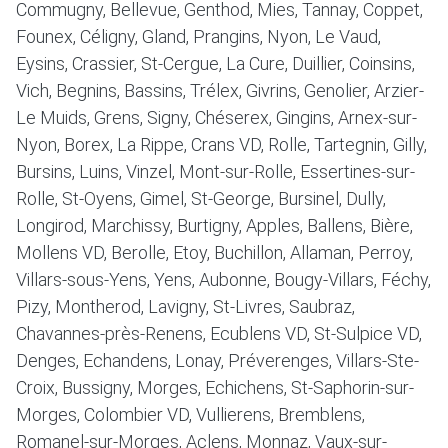
Commugny, Bellevue, Genthod, Mies, Tannay, Coppet,
Founex, Céligny, Gland, Prangins, Nyon, Le Vaud,
Eysins, Crassier, St-Cergue, La Cure, Duillier, Coinsins,
Vich, Begnins, Bassins, Trélex, Givrins, Genolier, Arzier-
Le Muids, Grens, Signy, Chéserex, Gingins, Arnex-sur-
Nyon, Borex, La Rippe, Crans VD, Rolle, Tartegnin, Gilly,
Bursins, Luins, Vinzel, Mont-sur-Rolle, Essertines-sur-
Rolle, St-Oyens, Gimel, St-George, Bursinel, Dully,
Longirod, Marchissy, Burtigny, Apples, Ballens, Bière,
Mollens VD, Berolle, Etoy, Buchillon, Allaman, Perroy,
Villars-sous-Yens, Yens, Aubonne, Bougy-Villars, Féchy,
Pizy, Montherod, Lavigny, St-Livres, Saubraz,
Chavannes-près-Renens, Ecublens VD, St-Sulpice VD,
Denges, Echandens, Lonay, Préverenges, Villars-Ste-
Croix, Bussigny, Morges, Echichens, St-Saphorin-sur-
Morges, Colombier VD, Vullierens, Bremblens,
Romanel-sur-Morges, Aclens, Monnaz, Vaux-sur-