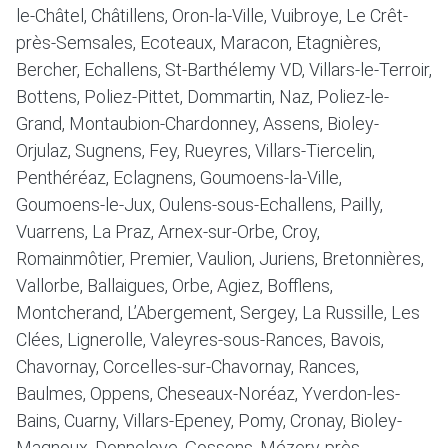
le-Châtel, Châtillens, Oron-la-Ville, Vuibroye, Le Crêt-
près-Semsales, Ecoteaux, Maracon, Etagnières,
Bercher, Echallens, St-Barthélemy VD, Villars-le-Terroir,
Bottens, Poliez-Pittet, Dommartin, Naz, Poliez-le-
Grand, Montaubion-Chardonney, Assens, Bioley-
Orjulaz, Sugnens, Fey, Rueyres, Villars-Tiercelin,
Penthéréaz, Eclagnens, Goumoens-la-Ville,
Goumoens-le-Jux, Oulens-sous-Echallens, Pailly,
Vuarrens, La Praz, Arnex-sur-Orbe, Croy,
Romainmôtier, Premier, Vaulion, Juriens, Bretonnières,
Vallorbe, Ballaigues, Orbe, Agiez, Bofflens,
Montcherand, L’Abergement, Sergey, La Russille, Les
Clées, Lignerolle, Valeyres-sous-Rances, Bavois,
Chavornay, Corcelles-sur-Chavornay, Rances,
Baulmes, Oppens, Cheseaux-Noréaz, Yverdon-les-
Bains, Cuarny, Villars-Epeney, Pomy, Cronay, Bioley-
Magnoux, Donneloye, Gossens, Mézery-près-