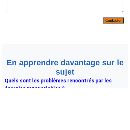
Contacter
En apprendre davantage sur le
sujet
Quels sont les problèmes rencontrés par les
énergies renouvelables ?
L’industrie des énergies renouvelables est confrontée
à de nombreux défis. Les pressions politiques, les
politiques gouvernementales, l’influence des
entreprises, l’ancienneté de l’infrastructure, l’absence
de système de stockage de batterie adéquat et le