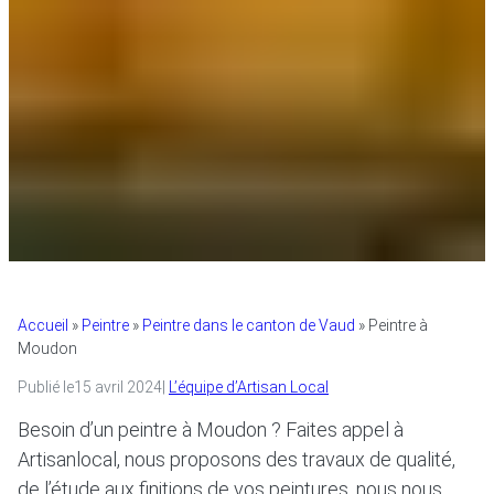
Accueil
»
Peintre
»
Peintre dans le canton de Vaud
»
Peintre à
Moudon
Publié le
15 avril 2024
|
L’équipe d’Artisan Local
Besoin d’un peintre à Moudon ? Faites appel à
Artisanlocal, nous proposons des travaux de qualité,
de l’étude aux finitions de vos peintures, nous nous