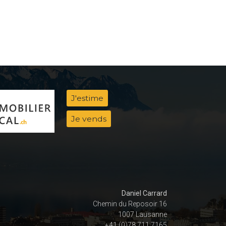
J'estime
Je vends
Daniel Carrard
Chemin du Reposoir 16
1007 Lausanne
+41 (0)78 711 7165