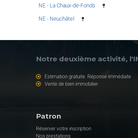
NE - La Chaux-de-Fonds
NE - Neuchâtel
Notre deuxième activité, l'
Estimation gratuite. Réponse immédiate
Vente de bien immobilier
Patron
Réserver votre inscription
Nos prestations