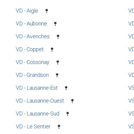
VD - Aigle
VD
VD - Aubonne
VD
VD - Avenches
VD
VD - Coppet
VD
VD - Cossonay
VD
VD - Grandson
VD
VD - Lausanne-Est
VS
VD - Lausanne-Ouest
VS
VD - Lausanne-Sud
VS
VD - Le Sentier
VS