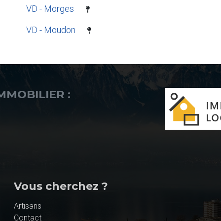
VD - Morges
VD - Moudon
IMMOBILIER :
Vous cherchez ?
Artisans
Contact